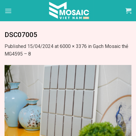
Skip
to
content
DSC07005
Published
15/04/2024
at
6000 × 3376
in
Gạch Mosaic thẻ
MG4595 – 8