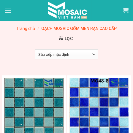
Skip
to
content
Trang chủ
/
GẠCH MOSAIC GỐM MEN RẠN CAO CẤP
LỌC