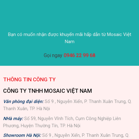
Bạn có muốn nhận được khuyến mãi hấp dẫn từ Mosaic Việt
Nam
Gọi ngay
0946 22 99 68
THÔNG TIN CÔNG TY
CÔNG TY TNHH MOSAIC VIỆT NAM
Văn phòng đại diện:
Số 9 , Nguyễn Xiển, P. Thanh Xuân Trung, Q.
Thanh Xuân, TP. Hà Nội
NHà máy:
Số 59, Nguyễn Vĩnh Tích, Cụm Công Nghiệp Liên
Phương, Huyện Thường Tín, TP. Hà Nội
Showroom Hà Nội:
Số 9 , Nguyễn Xiển, P. Thanh Xuân Trung, Q.