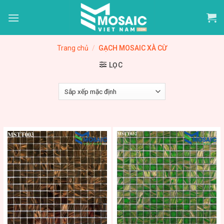
Skip
to
content
Trang chủ
/
GẠCH MOSAIC XÀ CỪ
LỌC