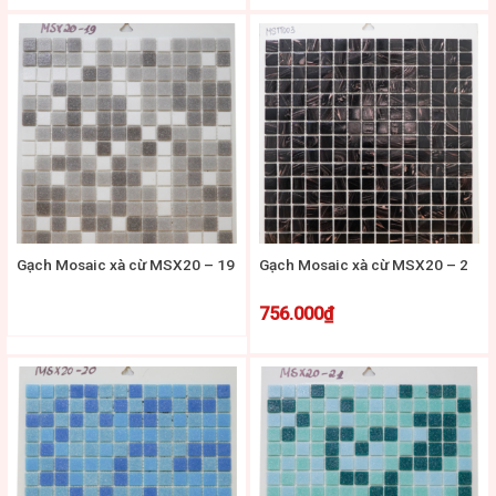
Gạch Mosaic xà cừ MSX20 – 19
Gạch Mosaic xà cừ MSX20 – 2
756.000
₫