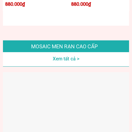
MG25-04
15
880.000
₫
880.000
₫
MOSAIC MEN RẠN CAO CẤP
Xem tất cả >