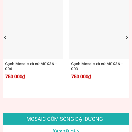
Gạch Mosaic xà cừ MSX36 –
Gạch Mosaic xà cừ MSX36 –
002
001
750.000
₫
750.000
₫
MOSAIC GỐM SÓNG ĐẠI DƯƠNG
Xem tất cả >