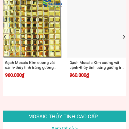
Gạch Mosaic Kim cương vát
Gạch Mosaic Kim cương vát
cạnh-thủy tinh tráng gương
cạnh-thủy tinh tráng gương
vàng đen 30×30 MSTT 025
đen trắng 30×30 MSTT 026
960.000
₫
960.000
₫
MOSAIC THỦY TINH CAO CẤP
Xem tất cả >