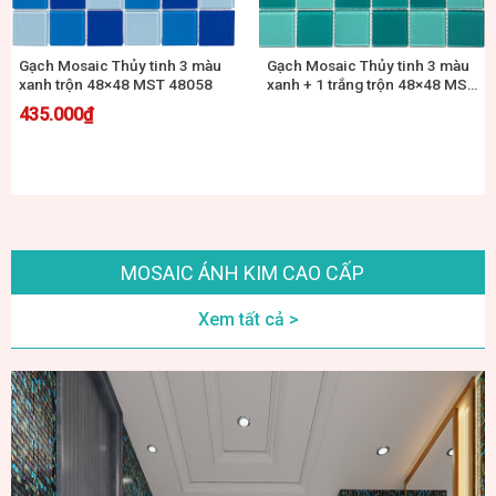
Gạch Mosaic Thủy tinh 3 màu
Gạch Mosaic Thủy tinh 3 màu
xanh trộn 48×48 MST 48058
xanh + 1 trắng trộn 48×48 MST
48061 (xanh ngọc)
435.000
₫
MOSAIC ÁNH KIM CAO CẤP
Xem tất cả >