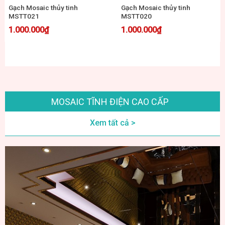
Gạch Mosaic thủy tinh
Gạch Mosaic Thủy tinh 3 màu
MST25034
xanh + 1 trắng trộn 48×48 MST
48061 (xanh ngọc)
435.000
₫
MOSAIC TĨNH ĐIỆN CAO CẤP
Xem tất cả >