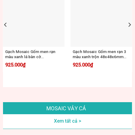
Gạch Mosaic Gốm men rạn
Gạch Mosaic Gốm men rạn
xanh đậm 48x48x6mm MG48-
xanh trung tính 48x48x6mm
1
MG48-2
925.000
₫
925.000
₫
MOSAIC VẢY CÁ
Xem tất cả >