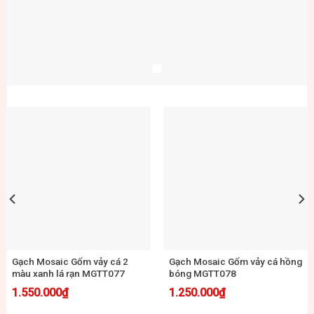
Gạch Mosaic Gốm vảy cá 3
Gạch Mosaic Gốm vảy cá 2
màu trắng nâu MGTT079
màu xanh nâu rạn MGTT080
1.250.000
₫
1.550.000
₫