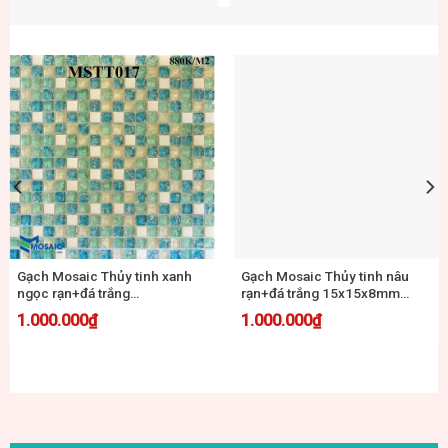
Gạch Mosaic Thủy tinh đỏ rạn
Gạch Mosaic Thủy Tinh Xà Cừ
15x15x8mm MSTT019
Cao Cấp;20*20*4mm
MSTT035
1.000.000
₫
950.000
₫