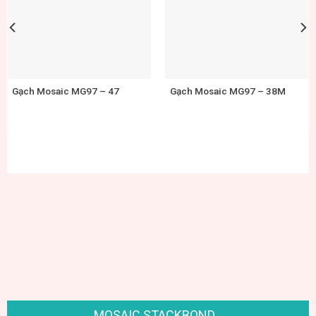
Gạch Mosaic MG97 – 27M
Gạch Mosaic MG97 – 26M
750.000
₫
800.000
₫
MOSAIC STACKBOND