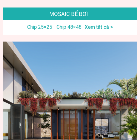
MOSAIC BỂ BƠI
Chip 25×25
Chip 48×48
Xem tất cả >