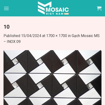
Skip
to
content
10
Published
15/04/2024
at
1700 × 1700
in
Gạch Mosaic MS
– INOX 09