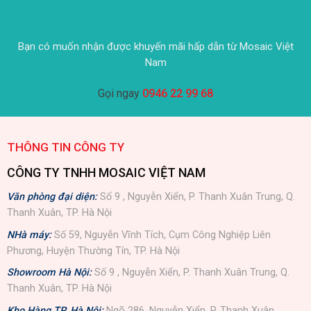
Bạn có muốn nhận được khuyến mãi hấp dẫn từ Mosaic Việt
Nam
Gọi ngay
0946 22 99 68
THÔNG TIN CÔNG TY
CÔNG TY TNHH MOSAIC VIỆT NAM
Văn phòng đại diện:
Số 9 , Nguyễn Xiển, P. Thanh Xuân Trung, Q.
Thanh Xuân, TP. Hà Nội
NHà máy:
Số 59, Nguyễn Vĩnh Tích, Cụm Công Nghiệp Liên
Phương, Huyện Thường Tín, TP. Hà Nội
Showroom Hà Nội:
Số 9 , Nguyễn Xiển, P. Thanh Xuân Trung, Q.
Thanh Xuân, TP. Hà Nội
Kho Hàng TP. Hà Nội:
Ngõ 286, Nguyễn Xiển, P. Thanh Xuân