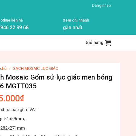
Đăng nhập
otline liên hệ
Xem chi nhánh
946 22 99 68
gần nhất
Giỏ hàng
 chủ
/
GẠCH MOSAIC LỤC GIÁC
h Mosaic Gốm sứ lục giác men bóng
×6 MGTT035
5.000
₫
á chưa bao gồm VAT
ip: 51x59mm,
 : 282x271mm