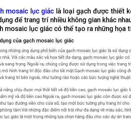
h mosaic lục giác
là loại gạch được thiết k
dụng để trang trí nhiều không gian khác nha
h mosaic lục giác có thể tạo ra những họa t
dụng của gạch mosaic lục giác
rong những ứng dụng phổ biến của gạch mosaic lục giác là sử dụng ch
n nhà. Với các màu sắc và họa tiết đa dạng, gạch mosaic lục giác có
và sang trọng. Ngoài ra, chúng cũng được sử dụng trong việc trang t
 mô hình trang trí độc đáo cho bề mặt.Gạch mosaic lục giác cũng đ
và trang trí bên ngoài, như tường rào hoặc các bức tượng nghệ thuật
hả năng chịu được mọi thời tiết và độ bền cao, gạch mosaic lục giác 
thẩm mỹ và độ bền cao.Ngoài ra, gạch mosaic lục giác còn được sử dụn
như tạo đường viền cho cửa sổ, tạo một bức tường phụ trang trí cho 
 phòng tắm.Với những đặc điểm nổi trội như đa dạng về màu sắc, hì
c lục giác là một trong những lựa chọn hàng đầu cho các dự án trang