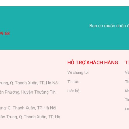
Bạn có muốn nhận đ
99.68
HỖ TRỢ KHÁCH HÀNG
T
Về chúng tôi
Về
Tin tức
Th
rung, Q. Thanh Xuân, TP. Hà Nội
Liên hệ
Kh
iên Phương, Huyện Thường Tín,
Ti
ung, Q. Thanh Xuân, TP. Hà Nội
Li
ân Trung, Q. Thanh Xuân, TP. Hà