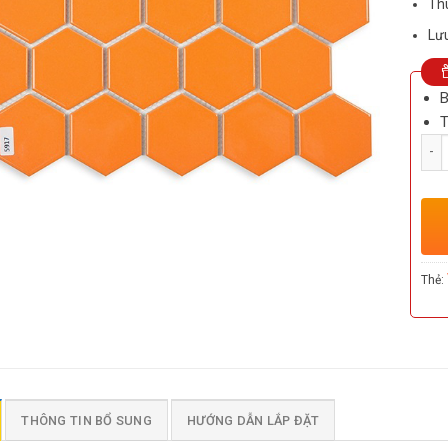
Thù
Lưu
B
T
Số l
Thẻ:
THÔNG TIN BỔ SUNG
HƯỚNG DẪN LẮP ĐẶT