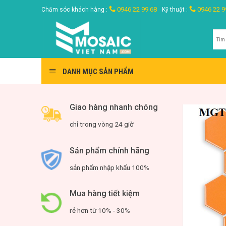
Skip
0946 22 99 68
0946 22 9
Chăm sóc khách hàng :
Kỹ thuật :
to
content
Tìm
kiế
DANH MỤC SẢN PHẨM
Giao hàng nhanh chóng
chỉ trong vòng 24 giờ
Sản phẩm chính hãng
sản phẩm nhập khẩu 100%
Mua hàng tiết kiệm
rẻ hơn từ 10% - 30%