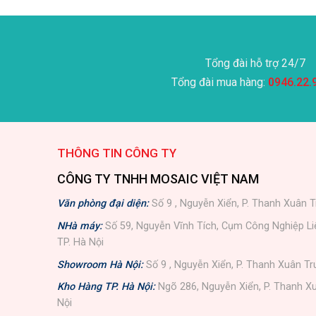
Tổng đài hỗ trợ 24/7
Tổng đài mua hàng:
0946.22.
THÔNG TIN CÔNG TY
CÔNG TY TNHH MOSAIC VIỆT NAM
Văn phòng đại diện:
Số 9 , Nguyễn Xiển, P. Thanh Xuân T
NHà máy:
Số 59, Nguyễn Vĩnh Tích, Cụm Công Nghiệp L
TP. Hà Nội
Showroom Hà Nội:
Số 9 , Nguyễn Xiển, P. Thanh Xuân Tr
Kho Hàng TP. Hà Nội:
Ngõ 286, Nguyễn Xiển, P. Thanh Xu
Nội