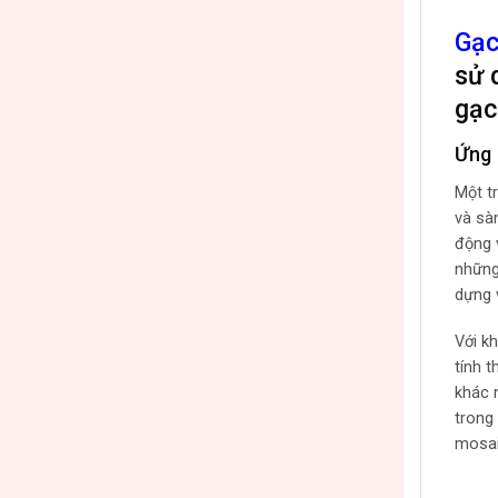
Gạc
sử 
gạc
Ứng 
Một t
và sà
động 
những
dựng 
Với k
tính 
khác 
trong
mosai