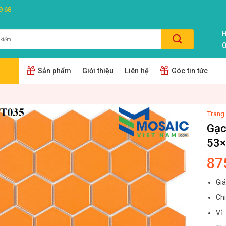
9 68
H
0
m:
Sản phẩm
Giới thiệu
Liên hệ
Góc tin tức
Trang
Gạc
53
87
Gi
Ch
Vỉ