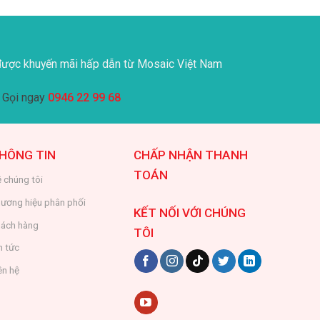
ược khuyến mãi hấp dẫn từ Mosaic Việt Nam
Gọi ngay
0946 22 99 68
HÔNG TIN
CHẤP NHẬN THANH
TOÁN
 chúng tôi
ương hiệu phân phối
KẾT NỐI VỚI CHÚNG
ách hàng
TÔI
n tức
ên hệ