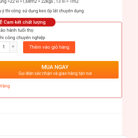
ng =22 vỉ =1,68m2 = 22kgs ; 13 Vỉ = 1m2
 ý thi công: sử dụng keo ốp lát chuyên dụng
Cam kết chất lượng
ảo hành tuổi thọ
hi công chuyên nghiệp
ượng
Thêm vào giỏ hàng
MUA NGAY
Gọi điện xác nhận và giao hàng tận nơi
Vàng