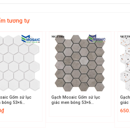
ẩm tương tự
+
+
saic Gốm sứ lục
Gạch Mosaic Gốm sứ lục
Gạch
×6
giác men bóng 53×6
giác
9
MGTT066
MGT
0
₫
650