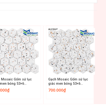
+
 Mosaic Gốm sứ lục
Gạch Mosaic Gốm sứ lục
 men bóng 53×6
giác men bóng 53×6
T036
MGTT037
.000
₫
700.000
₫