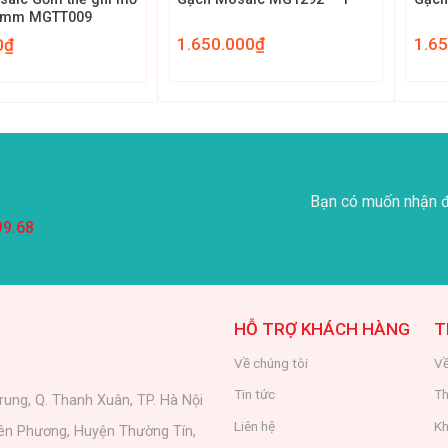
5mm MGTT009
1.650.000
₫
1.6
0
₫
Bạn có muốn nhận đ
99.68
HỖ TRỢ KHÁCH HÀNG
T
Về chúng tôi
Về
Tin tức
Th
rung, Q. Thanh Xuân, TP. Hà Nội
Liên hệ
Kh
iên Phương, Huyện Thường Tín,