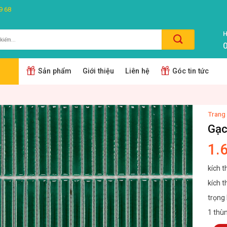
9 68
H
0
m:
Sản phẩm
Giới thiệu
Liên hệ
Góc tin tức
Trang
Gạc
1.
kích t
kích 
trọng 
1 thù