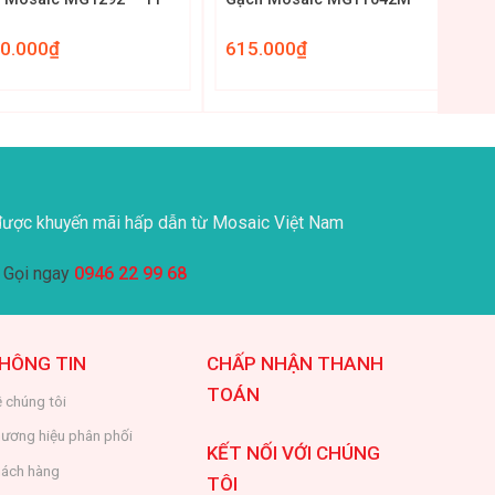
50.000
₫
615.000
₫
ược khuyến mãi hấp dẫn từ Mosaic Việt Nam
Gọi ngay
0946 22 99 68
HÔNG TIN
CHẤP NHẬN THANH
TOÁN
 chúng tôi
ương hiệu phân phối
KẾT NỐI VỚI CHÚNG
ách hàng
TÔI