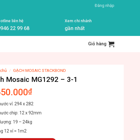
Đăng nhập
otline liên hệ
Xem chi nhánh
946 22 99 68
gần nhất
Giỏ hàng
 chủ
/
GẠCH MOSAIC STACKBOND
h Mosaic MG1292 – 3-1
650.000
₫
hước vỉ: 294 x 282
thước chip: 12 x 92mm
lượng: 19 – 24kg
ng 12 vỉ = 1m2