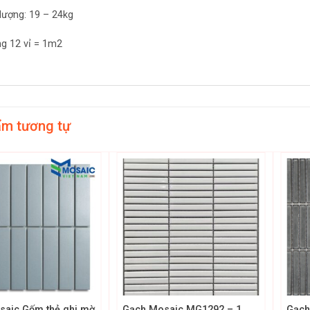
 lượng: 19 – 24kg
ng 12 vỉ = 1m2
ẩm tương tự
+
+
saic Gốm thẻ ghi mờ
Gạch Mosaic MG1292 – 1
Gạch