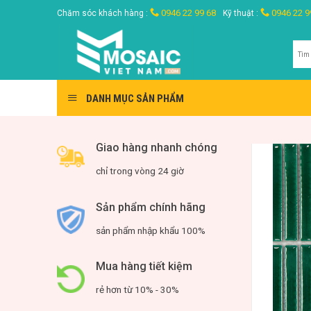
Skip
0946 22 99 68
0946 22 9
Chăm sóc khách hàng :
Kỹ thuật :
to
content
Tìm
kiế
DANH MỤC SẢN PHẨM
Giao hàng nhanh chóng
chỉ trong vòng 24 giờ
Sản phẩm chính hãng
sản phẩm nhập khẩu 100%
Mua hàng tiết kiệm
rẻ hơn từ 10% - 30%