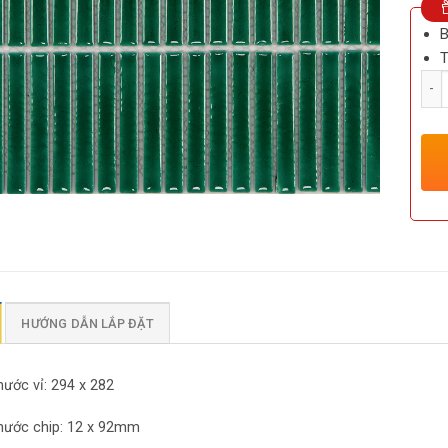
B
T
Số l
HƯỚNG DẪN LẮP ĐẶT
hước vỉ: 294 x 282
thước chip: 12 x 92mm