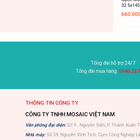
Mịn 32.5x145mm MGTT047
32.5x14
₫
800.000
₫
660.00
Tổng đài hỗ trợ 24/7
Tổng đài mua hàng:
0946.22.
THÔNG TIN CÔNG TY
CÔNG TY TNHH MOSAIC VIỆT NAM
Văn phòng đại diện:
Số 9 , Nguyễn Xiển, P. Thanh Xuân T
NHà máy:
Số 59, Nguyễn Vĩnh Tích, Cụm Công Nghiệp L