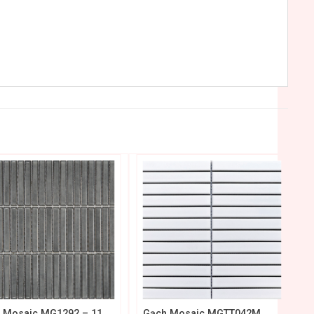
+
 Mosaic MG1292 – 11
Gạch Mosaic MGTT042M