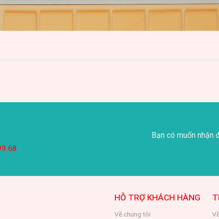
Bạn có muốn nhận đ
99.68
HỖ TRỢ KHÁCH HÀNG
T
Về chúng tôi
Về