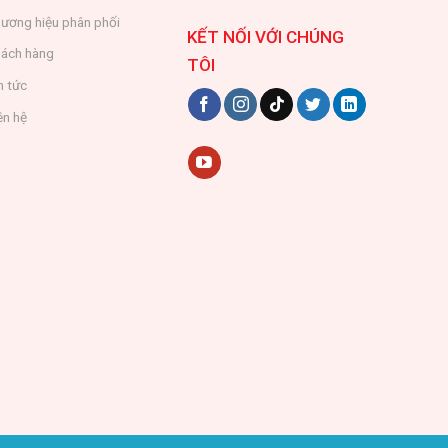
ương hiệu phân phối
KẾT NỐI VỚI CHÚNG
ách hàng
TÔI
n tức
ên hệ