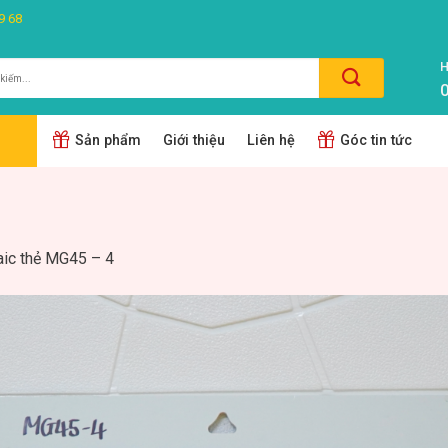
9 68
H
0
m:
Sản phẩm
Giới thiệu
Liên hệ
Góc tin tức
ic thẻ MG45 – 4