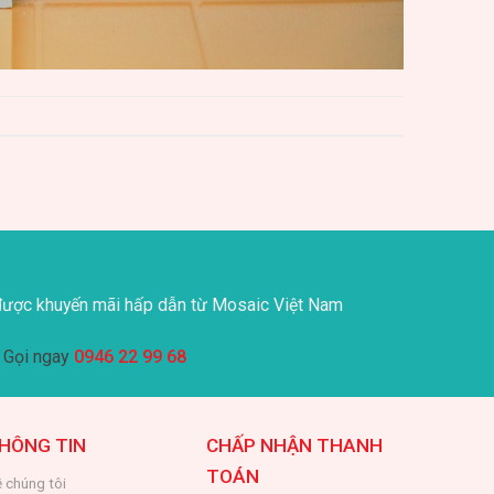
ược khuyến mãi hấp dẫn từ Mosaic Việt Nam
Gọi ngay
0946 22 99 68
HÔNG TIN
CHẤP NHẬN THANH
TOÁN
 chúng tôi