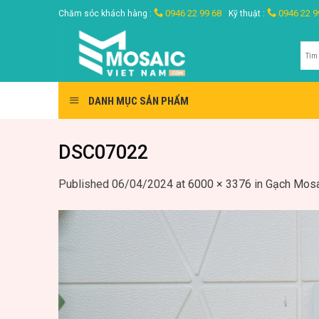
Skip
0946 22 99 68
0946 22 9
Chăm sóc khách hàng :
Kỹ thuật :
to
content
Tìm
kiế
DANH MỤC SẢN PHẨM
DSC07022
Published
06/04/2024
at
6000 × 3376
in
Gạch Mosa