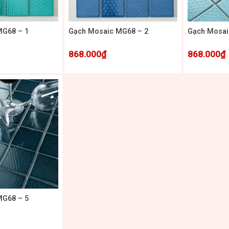
+
+
MG68 – 1
Gạch Mosaic MG68 – 2
Gạch Mosai
868.000
₫
868.000
₫
MG68 – 5