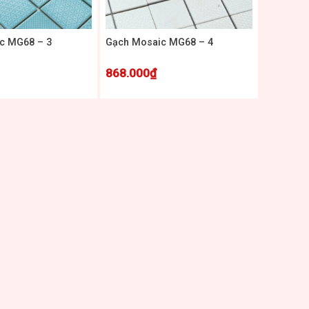
+
c MG68 – 3
Gạch Mosaic MG68 – 4
868.000
₫