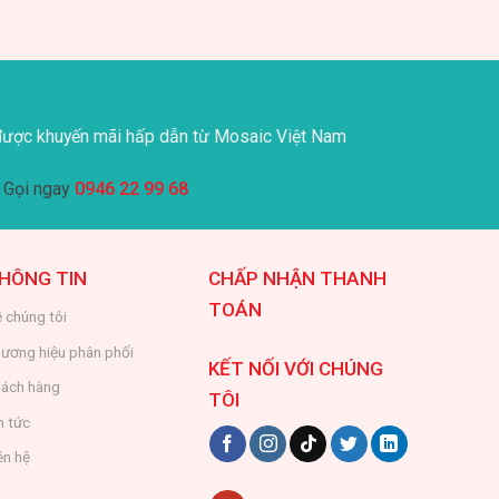
ược khuyến mãi hấp dẫn từ Mosaic Việt Nam
Gọi ngay
0946 22 99 68
HÔNG TIN
CHẤP NHẬN THANH
TOÁN
 chúng tôi
ương hiệu phân phối
KẾT NỐI VỚI CHÚNG
ách hàng
TÔI
n tức
ên hệ