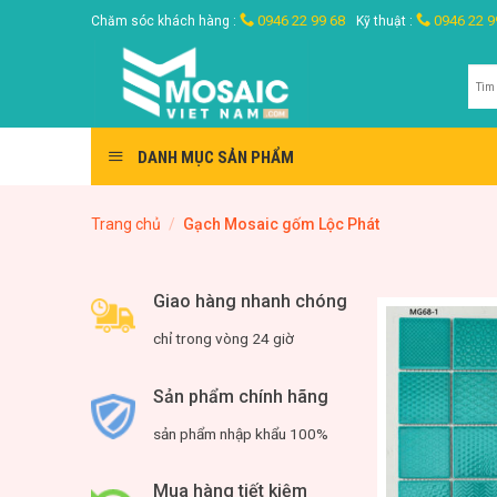
Skip
0946 22 99 68
0946 22 9
Chăm sóc khách hàng :
Kỹ thuật :
to
content
Tìm
kiế
DANH MỤC SẢN PHẨM
Trang chủ
/
Gạch Mosaic gốm Lộc Phát
Giao hàng nhanh chóng
chỉ trong vòng 24 giờ
Sản phẩm chính hãng
sản phẩm nhập khẩu 100%
Mua hàng tiết kiệm