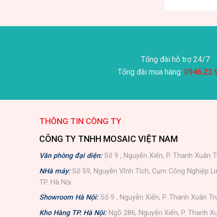
Tổng đài hỗ trợ 24/7
Tổng đài mua hàng:
0946.22.
THÔNG TIN CÔNG TY
CÔNG TY TNHH MOSAIC VIỆT NAM
Văn phòng đại diện:
Số 9 , Nguyễn Xiển, P. Thanh Xuân T
NHà máy:
Số 59, Nguyễn Vĩnh Tích, Cụm Công Nghiệp L
TP. Hà Nội
Showroom Hà Nội:
Số 9 , Nguyễn Xiển, P. Thanh Xuân Tr
Kho Hàng TP. Hà Nội:
Ngõ 286, Nguyễn Xiển, P. Thanh Xu