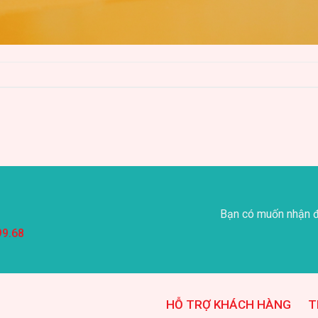
Bạn có muốn nhận đ
99.68
HỖ TRỢ KHÁCH HÀNG
T