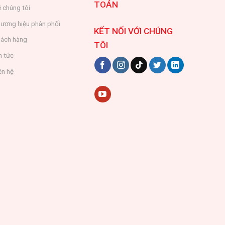
TOÁN
 chúng tôi
ương hiệu phân phối
KẾT NỐI VỚI CHÚNG
ách hàng
TÔI
n tức
ên hệ