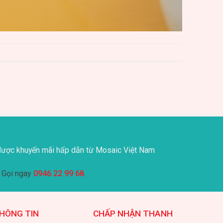
ược khuyến mãi hấp dẫn từ Mosaic Việt Nam
Gọi ngay
0946 22 99 68
HÔNG TIN
CHẤP NHẬN THANH