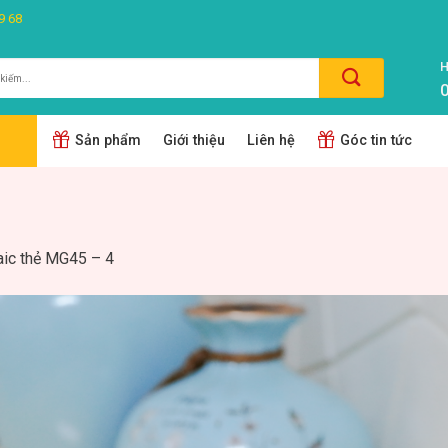
9 68
H
0
m:
Sản phẩm
Giới thiệu
Liên hệ
Góc tin tức
ic thẻ MG45 – 4