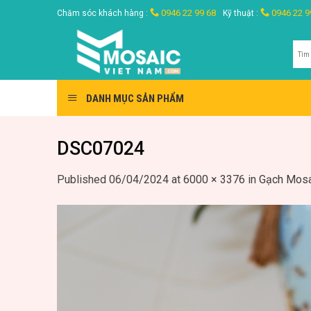
Skip
0946 22 99 68
0946 22 9
Chăm sóc khách hàng :
Kỹ thuật :
to
content
Tìm
kiế
DANH MỤC SẢN PHẨM
DSC07024
Published
06/04/2024
at
6000 × 3376
in
Gạch Mosa