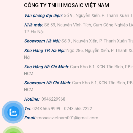
CÔNG TY TNHH MOSAIC VIỆT NAM
Văn phòng đại diện:
Số 9 , Nguyễn Xiển, P. Thanh Xuân T
NHà máy:
Số 59, Nguyễn Vĩnh Tích, Cụm Công Nghiệp L
TP. Hà Nội
Showroom Hà Nội:
Số 9 , Nguyễn Xiển, P. Thanh Xuân Tr
Kho Hàng TP. Hà Nội:
Ngõ 286, Nguyễn Xiển, P. Thanh Xu
Nội
Kho Hàng Hồ Chí Minh:
Cụm Kho 5.1, KCN Tân Bình, P.Bì
HCM
Showroom Hồ Chí Minh:
Cụm Kho 5.1, KCN Tân Bình, P.B
HCM
Hotline:
0946229968
Tel:
0243.565.9999 - 0243.565.2222
Email:
mosaicvietnam001@gmail.com