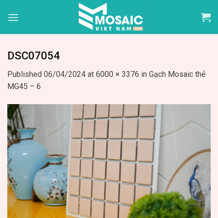
Skip
to
content
DSC07054
Published
06/04/2024
at
6000 × 3376
in
Gạch Mosaic thẻ
MG45 – 6