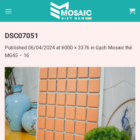
Skip
to
content
DSC07051
Published
06/04/2024
at
6000 × 3376
in
Gạch Mosaic thẻ
MG45 – 16