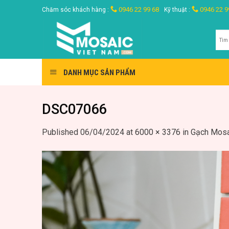
Skip
0946 22 99 68
0946 22 9
Chăm sóc khách hàng :
Kỹ thuật :
to
content
Tìm
kiế
DANH MỤC SẢN PHẨM
DSC07066
Published
06/04/2024
at
6000 × 3376
in
Gạch Mosa