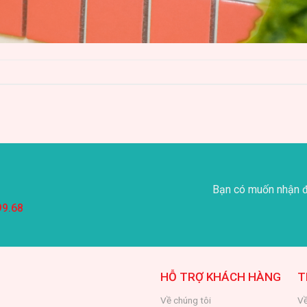
Bạn có muốn nhận đ
99.68
HỖ TRỢ KHÁCH HÀNG
T
Về chúng tôi
Về