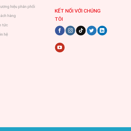
ương hiệu phân phối
KẾT NỐI VỚI CHÚNG
ách hàng
TÔI
n tức
ên hệ