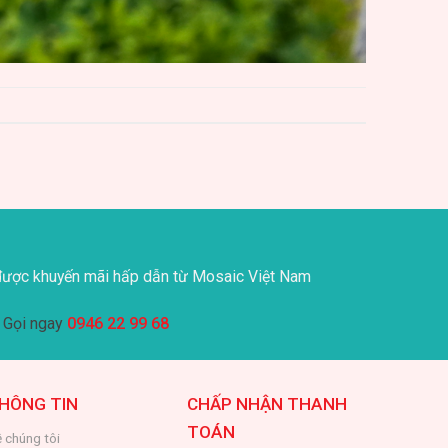
ược khuyến mãi hấp dẫn từ Mosaic Việt Nam
Gọi ngay
0946 22 99 68
HÔNG TIN
CHẤP NHẬN THANH
TOÁN
 chúng tôi