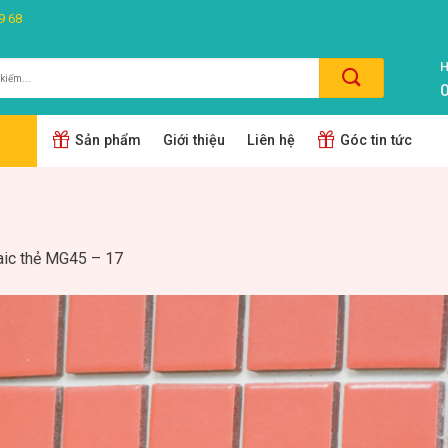
9 68
H
0
m:
Sản phẩm
Giới thiệu
Liên hệ
Góc tin tức
ic thẻ MG45 – 17