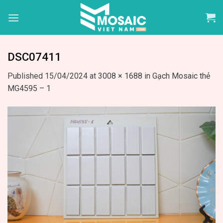
Skip
to
content
DSC07411
Published
15/04/2024
at
3008 × 1688
in
Gạch Mosaic thẻ
MG4595 – 1