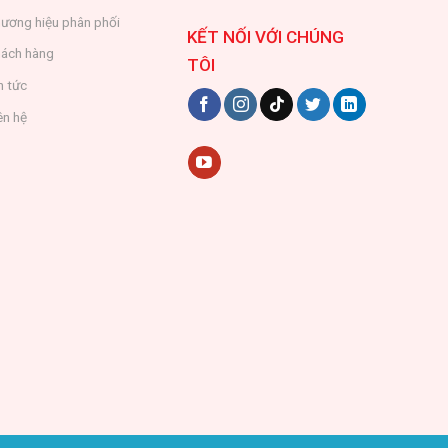
ương hiệu phân phối
KẾT NỐI VỚI CHÚNG
ách hàng
TÔI
n tức
ên hệ