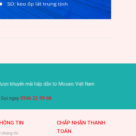
ược khuyến mãi hấp dẫn từ Mosaic Việt Nam
Gọi ngay
0946 22 99 68
HÔNG TIN
CHẤP NHẬN THANH
TOÁN
 chúng tôi