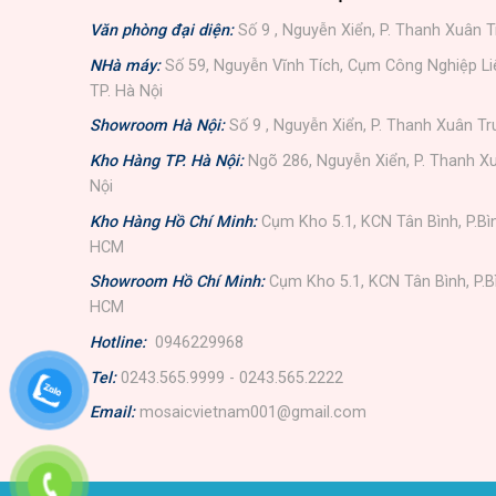
Văn phòng đại diện:
Số 9 , Nguyễn Xiển, P. Thanh Xuân T
NHà máy:
Số 59, Nguyễn Vĩnh Tích, Cụm Công Nghiệp L
TP. Hà Nội
Showroom Hà Nội:
Số 9 , Nguyễn Xiển, P. Thanh Xuân Tr
Kho Hàng TP. Hà Nội:
Ngõ 286, Nguyễn Xiển, P. Thanh Xu
Nội
Kho Hàng Hồ Chí Minh:
Cụm Kho 5.1, KCN Tân Bình, P.Bì
HCM
Showroom Hồ Chí Minh:
Cụm Kho 5.1, KCN Tân Bình, P.B
HCM
Hotline:
0946229968
Tel:
0243.565.9999 - 0243.565.2222
Email:
mosaicvietnam001@gmail.com