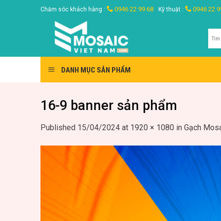
Skip
0946 22 99 68
0946 22 9
Chăm sóc khách hàng :
Kỹ thuật :
to
content
Tìm
kiế
DANH MỤC SẢN PHẨM
16-9 banner sản phẩm
Published
15/04/2024
at
1920 × 1080
in
Gạch Mosa