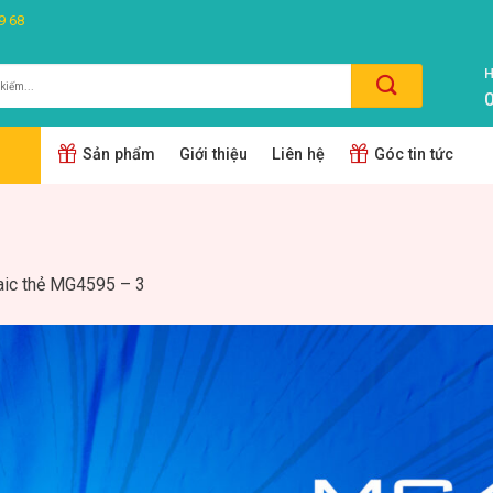
9 68
H
0
m:
Sản phẩm
Giới thiệu
Liên hệ
Góc tin tức
ic thẻ MG4595 – 3