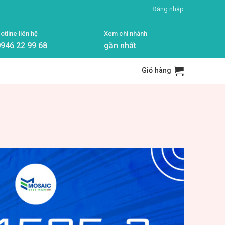
Đăng nhập
otline liên hệ
Xem chi nhánh
946 22 99 68
gần nhất
Giỏ hàng