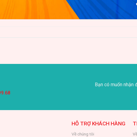
Bạn có muốn nhận đ
99.68
HỖ TRỢ KHÁCH HÀNG
T
Về chúng tôi
Về