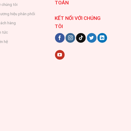
TOÁN
 chúng tôi
ương hiệu phân phối
KẾT NỐI VỚI CHÚNG
ách hàng
TÔI
n tức
ên hệ