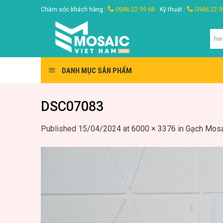
Skip
0946 22 99 68
0946 22 9
Chăm sóc khách hàng :
Kỹ thuật :
to
content
Tìm
kiế
DANH MỤC SẢN PHẨM
DSC07083
Published
15/04/2024
at
6000 × 3376
in
Gạch Mosa