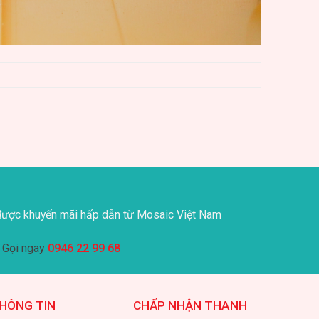
ược khuyến mãi hấp dẫn từ Mosaic Việt Nam
Gọi ngay
0946 22 99 68
HÔNG TIN
CHẤP NHẬN THANH