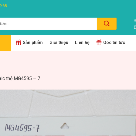
9 68
H
0
m:
Sản phẩm
Giới thiệu
Liên hệ
Góc tin tức
ic thẻ MG4595 – 7