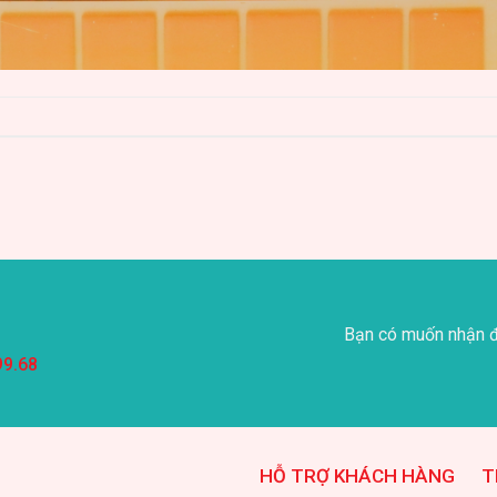
Bạn có muốn nhận đ
99.68
HỖ TRỢ KHÁCH HÀNG
T