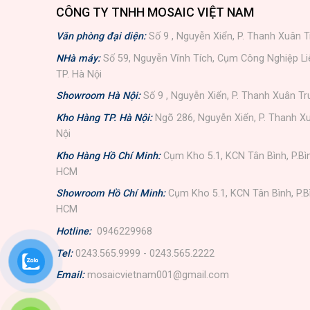
CÔNG TY TNHH MOSAIC VIỆT NAM
Văn phòng đại diện:
Số 9 , Nguyễn Xiển, P. Thanh Xuân T
NHà máy:
Số 59, Nguyễn Vĩnh Tích, Cụm Công Nghiệp L
TP. Hà Nội
Showroom Hà Nội:
Số 9 , Nguyễn Xiển, P. Thanh Xuân Tr
Kho Hàng TP. Hà Nội:
Ngõ 286, Nguyễn Xiển, P. Thanh Xu
Nội
Kho Hàng Hồ Chí Minh:
Cụm Kho 5.1, KCN Tân Bình, P.Bì
HCM
Showroom Hồ Chí Minh:
Cụm Kho 5.1, KCN Tân Bình, P.B
HCM
Hotline:
0946229968
Tel:
0243.565.9999 - 0243.565.2222
Email:
mosaicvietnam001@gmail.com