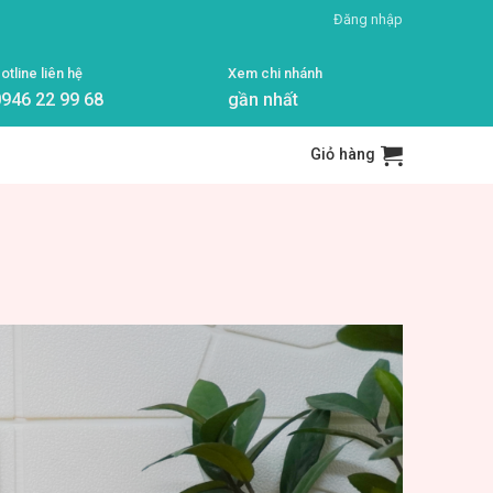
Đăng nhập
otline liên hệ
Xem chi nhánh
946 22 99 68
gần nhất
Giỏ hàng