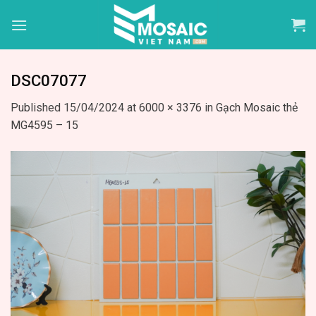
Skip
to
content
DSC07077
Published
15/04/2024
at
6000 × 3376
in
Gạch Mosaic thẻ
MG4595 – 15