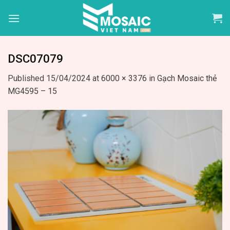
Skip
to
content
DSC07079
Published
15/04/2024
at
6000 × 3376
in
Gạch Mosaic thẻ
MG4595 – 15