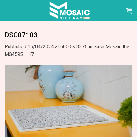
Skip
to
content
DSC07103
Published
15/04/2024
at
6000 × 3376
in
Gạch Mosaic thẻ
MG4595 – 17