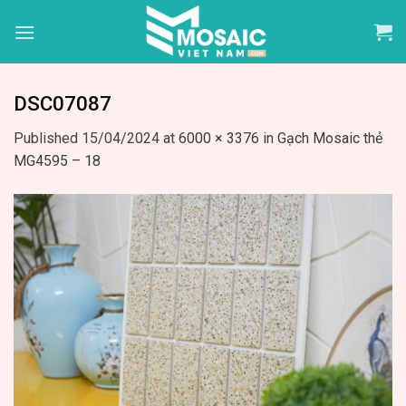
Skip
to
content
DSC07087
Published
15/04/2024
at
6000 × 3376
in
Gạch Mosaic thẻ
MG4595 – 18