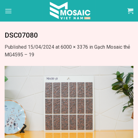
Skip
to
content
DSC07080
Published
15/04/2024
at
6000 × 3376
in
Gạch Mosaic thẻ
MG4595 – 19