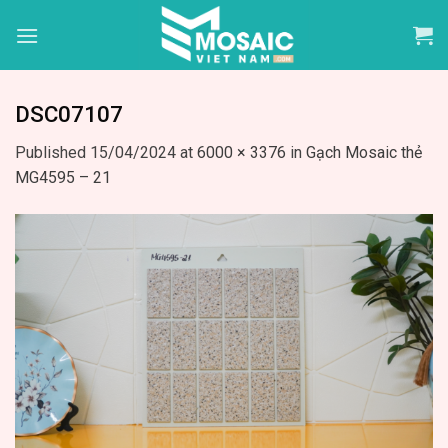
Skip
to
content
DSC07107
Published
15/04/2024
at
6000 × 3376
in
Gạch Mosaic thẻ
MG4595 – 21