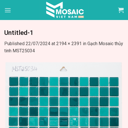
Skip
to
content
Untitled-1
Published
22/07/2024
at
2194 × 2391
in
Gạch Mosaic thủy
tinh MST25034