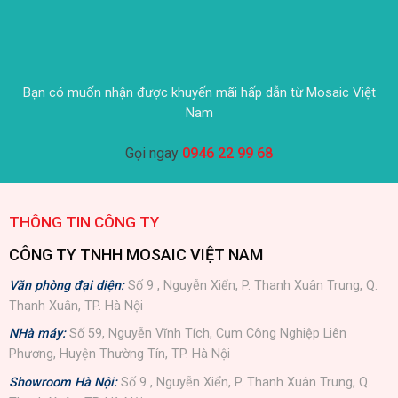
Bạn có muốn nhận được khuyến mãi hấp dẫn từ Mosaic Việt
Nam
Gọi ngay
0946 22 99 68
THÔNG TIN CÔNG TY
CÔNG TY TNHH MOSAIC VIỆT NAM
Văn phòng đại diện:
Số 9 , Nguyễn Xiển, P. Thanh Xuân Trung, Q.
Thanh Xuân, TP. Hà Nội
NHà máy:
Số 59, Nguyễn Vĩnh Tích, Cụm Công Nghiệp Liên
Phương, Huyện Thường Tín, TP. Hà Nội
Showroom Hà Nội:
Số 9 , Nguyễn Xiển, P. Thanh Xuân Trung, Q.