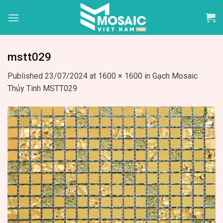
Skip
to
content
mstt029
Published
23/07/2024
at
1600 × 1600
in
Gạch Mosaic
Thủy Tinh MSTT029