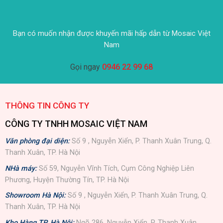
Bạn có muốn nhận được khuyến mãi hấp dẫn từ Mosaic Việt
Nam
Gọi ngay
0946 22 99 68
THÔNG TIN CÔNG TY
CÔNG TY TNHH MOSAIC VIỆT NAM
Văn phòng đại diện:
Số 9 , Nguyễn Xiển, P. Thanh Xuân Trung, Q.
Thanh Xuân, TP. Hà Nội
NHà máy:
Số 59, Nguyễn Vĩnh Tích, Cụm Công Nghiệp Liên
Phương, Huyện Thường Tín, TP. Hà Nội
Showroom Hà Nội:
Số 9 , Nguyễn Xiển, P. Thanh Xuân Trung, Q.
Thanh Xuân, TP. Hà Nội
Kho Hàng TP. Hà Nội:
Ngõ 286, Nguyễn Xiển, P. Thanh Xuân