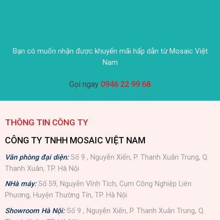
Bạn có muốn nhận được khuyến mãi hấp dẫn từ Mosaic Việt
Nam
Gọi ngay
0946 22 99 68
THÔNG TIN CÔNG TY
CÔNG TY TNHH MOSAIC VIỆT NAM
Văn phòng đại diện:
Số 9 , Nguyễn Xiển, P. Thanh Xuân Trung, Q.
Thanh Xuân, TP. Hà Nội
NHà máy:
Số 59, Nguyễn Vĩnh Tích, Cụm Công Nghiệp Liên
Phương, Huyện Thường Tín, TP. Hà Nội
Showroom Hà Nội:
Số 9 , Nguyễn Xiển, P. Thanh Xuân Trung, Q.