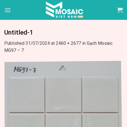
Skip
to
content
Untitled-1
Published
31/07/2024
at
2460 × 2677
in
Gạch Mosaic
MG97 – 7