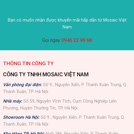
Bạn có muốn nhận được khuyến mãi hấp dẫn từ Mosaic Việt
Nam
Gọi ngay
0946 22 99 68
THÔNG TIN CÔNG TY
CÔNG TY TNHH MOSAIC VIỆT NAM
Văn phòng đại diện:
Số 9 , Nguyễn Xiển, P. Thanh Xuân Trung, Q.
Thanh Xuân, TP. Hà Nội
NHà máy:
Số 59, Nguyễn Vĩnh Tích, Cụm Công Nghiệp Liên
Phương, Huyện Thường Tín, TP. Hà Nội
Showroom Hà Nội:
Số 9 , Nguyễn Xiển, P. Thanh Xuân Trung, Q.
Thanh Xuân, TP. Hà Nội
Kho Hàng TP. Hà Nội:
Ngõ 286, Nguyễn Xiển, P. Thanh Xuân