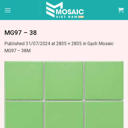
Skip
to
content
MG97 – 38
Published
31/07/2024
at
2835 × 2835
in
Gạch Mosaic
MG97 – 38M