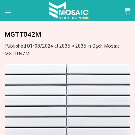
Skip
to
content
MGTT042M
Published
01/08/2024
at
2835 × 2835
in
Gạch Mosaic
MGTT042M