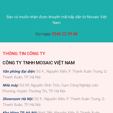
Bạn có muốn nhận được khuyến mãi hấp dẫn từ Mosaic Việt
Nam
Gọi ngay
0946 22 99 68
THÔNG TIN CÔNG TY
CÔNG TY TNHH MOSAIC VIỆT NAM
Văn phòng đại diện:
Số 9 , Nguyễn Xiển, P. Thanh Xuân Trung, Q.
Thanh Xuân, TP. Hà Nội
NHà máy:
Số 59, Nguyễn Vĩnh Tích, Cụm Công Nghiệp Liên
Phương, Huyện Thường Tín, TP. Hà Nội
Showroom Hà Nội:
Số 9 , Nguyễn Xiển, P. Thanh Xuân Trung, Q.
Thanh Xuân, TP. Hà Nội
Kho Hàng TP. Hà Nội:
Ngõ 286, Nguyễn Xiển, P. Thanh Xuân