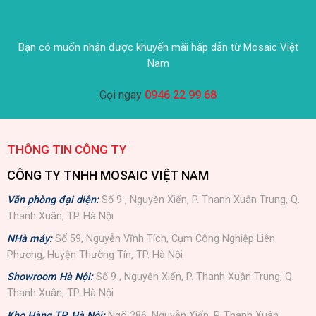
Bạn có muốn nhận được khuyến mãi hấp dẫn từ Mosaic Việt
Nam
Gọi ngay
0946 22 99 68
THÔNG TIN CÔNG TY
CÔNG TY TNHH MOSAIC VIỆT NAM
Văn phòng đại diện:
Số 9 , Nguyễn Xiển, P. Thanh Xuân Trung, Q.
Thanh Xuân, TP. Hà Nội
NHà máy:
Số 59, Nguyễn Vĩnh Tích, Cụm Công Nghiệp Liên
Phương, Huyện Thường Tín, TP. Hà Nội
Showroom Hà Nội:
Số 9 , Nguyễn Xiển, P. Thanh Xuân Trung, Q.
Thanh Xuân, TP. Hà Nội
Kho Hàng TP. Hà Nội:
Ngõ 286, Nguyễn Xiển, P. Thanh Xuân