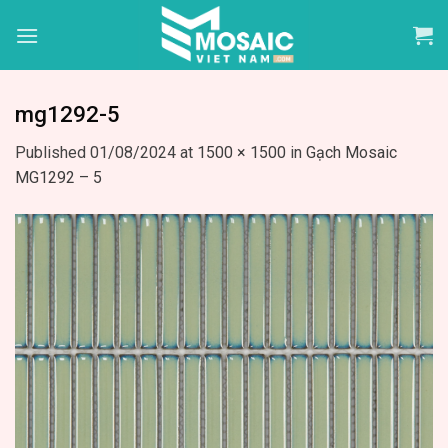
Skip
to
content
mg1292-5
Published
01/08/2024
at
1500 × 1500
in
Gạch Mosaic
MG1292 – 5