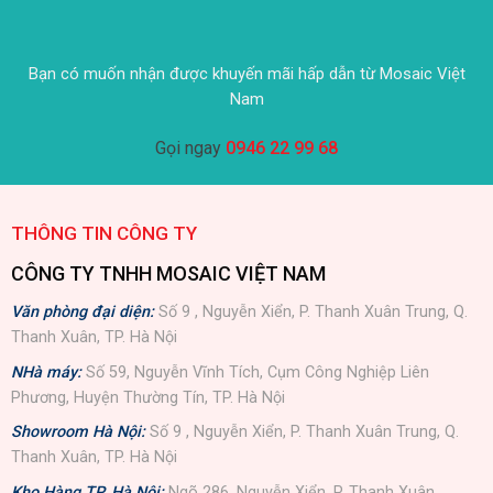
Bạn có muốn nhận được khuyến mãi hấp dẫn từ Mosaic Việt
Nam
Gọi ngay
0946 22 99 68
THÔNG TIN CÔNG TY
CÔNG TY TNHH MOSAIC VIỆT NAM
Văn phòng đại diện:
Số 9 , Nguyễn Xiển, P. Thanh Xuân Trung, Q.
Thanh Xuân, TP. Hà Nội
NHà máy:
Số 59, Nguyễn Vĩnh Tích, Cụm Công Nghiệp Liên
Phương, Huyện Thường Tín, TP. Hà Nội
Showroom Hà Nội:
Số 9 , Nguyễn Xiển, P. Thanh Xuân Trung, Q.
Thanh Xuân, TP. Hà Nội
Kho Hàng TP. Hà Nội:
Ngõ 286, Nguyễn Xiển, P. Thanh Xuân