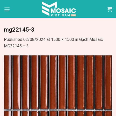
Skip
to
content
mg22145-3
Published
02/08/2024
at
1500 × 1500
in
Gạch Mosaic
MG22145 – 3