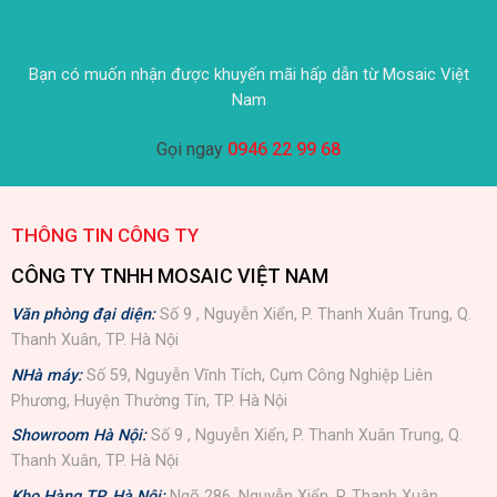
Bạn có muốn nhận được khuyến mãi hấp dẫn từ Mosaic Việt
Nam
Gọi ngay
0946 22 99 68
THÔNG TIN CÔNG TY
CÔNG TY TNHH MOSAIC VIỆT NAM
Văn phòng đại diện:
Số 9 , Nguyễn Xiển, P. Thanh Xuân Trung, Q.
Thanh Xuân, TP. Hà Nội
NHà máy:
Số 59, Nguyễn Vĩnh Tích, Cụm Công Nghiệp Liên
Phương, Huyện Thường Tín, TP. Hà Nội
Showroom Hà Nội:
Số 9 , Nguyễn Xiển, P. Thanh Xuân Trung, Q.
Thanh Xuân, TP. Hà Nội
Kho Hàng TP. Hà Nội:
Ngõ 286, Nguyễn Xiển, P. Thanh Xuân