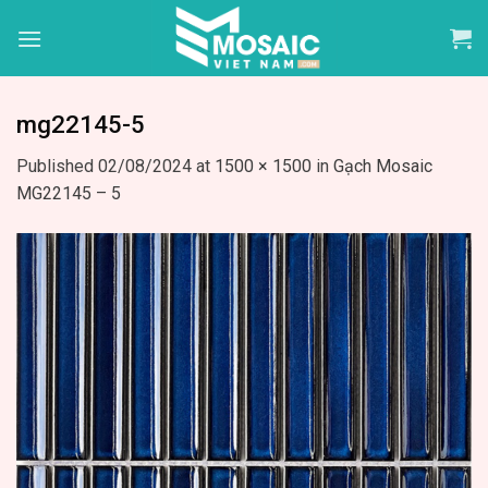
Skip
to
content
mg22145-5
Published
02/08/2024
at
1500 × 1500
in
Gạch Mosaic
MG22145 – 5