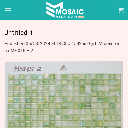
Skip
to
content
Untitled-1
Published
05/08/2024
at
1423 × 1542
in
Gạch Mosaic xà
cừ MSX15 – 2