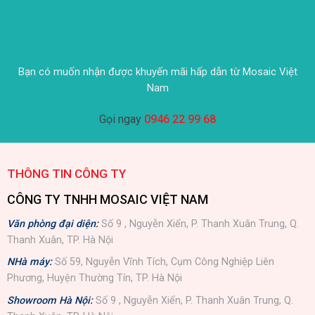
Bạn có muốn nhận được khuyến mãi hấp dẫn từ Mosaic Việt
Nam
Gọi ngay
0946 22 99 68
THÔNG TIN CÔNG TY
CÔNG TY TNHH MOSAIC VIỆT NAM
Văn phòng đại diện:
Số 9 , Nguyễn Xiển, P. Thanh Xuân Trung, Q.
Thanh Xuân, TP. Hà Nội
NHà máy:
Số 59, Nguyễn Vĩnh Tích, Cụm Công Nghiệp Liên
Phương, Huyện Thường Tín, TP. Hà Nội
Showroom Hà Nội:
Số 9 , Nguyễn Xiển, P. Thanh Xuân Trung, Q.