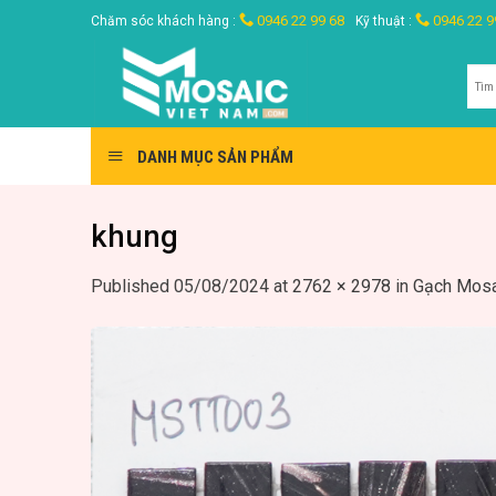
Skip
0946 22 99 68
0946 22 9
Chăm sóc khách hàng :
Kỹ thuật :
to
content
Tìm
kiế
DANH MỤC SẢN PHẨM
khung
Published
05/08/2024
at
2762 × 2978
in
Gạch Mosa