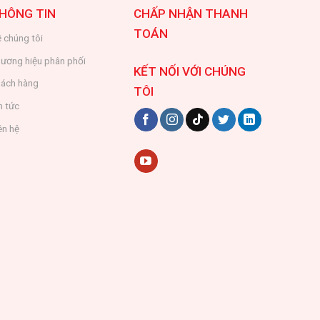
HÔNG TIN
CHẤP NHẬN THANH
TOÁN
 chúng tôi
ương hiệu phân phối
KẾT NỐI VỚI CHÚNG
ách hàng
TÔI
n tức
ên hệ