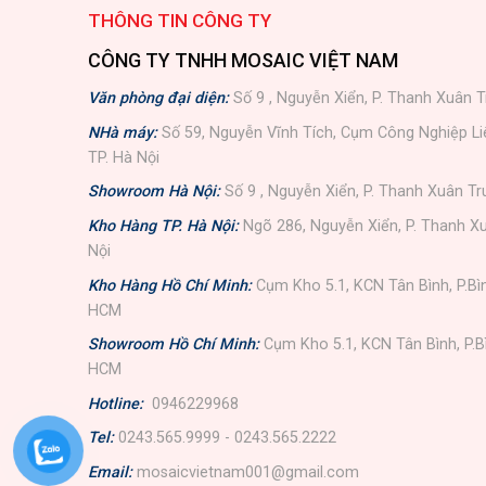
THÔNG TIN CÔNG TY
CÔNG TY TNHH MOSAIC VIỆT NAM
Văn phòng đại diện:
Số 9 , Nguyễn Xiển, P. Thanh Xuân T
NHà máy:
Số 59, Nguyễn Vĩnh Tích, Cụm Công Nghiệp L
TP. Hà Nội
Showroom Hà Nội:
Số 9 , Nguyễn Xiển, P. Thanh Xuân Tr
Kho Hàng TP. Hà Nội:
Ngõ 286, Nguyễn Xiển, P. Thanh Xu
Nội
Kho Hàng Hồ Chí Minh:
Cụm Kho 5.1, KCN Tân Bình, P.Bì
HCM
Showroom Hồ Chí Minh:
Cụm Kho 5.1, KCN Tân Bình, P.B
HCM
Hotline:
0946229968
Tel:
0243.565.9999 - 0243.565.2222
Email:
mosaicvietnam001@gmail.com