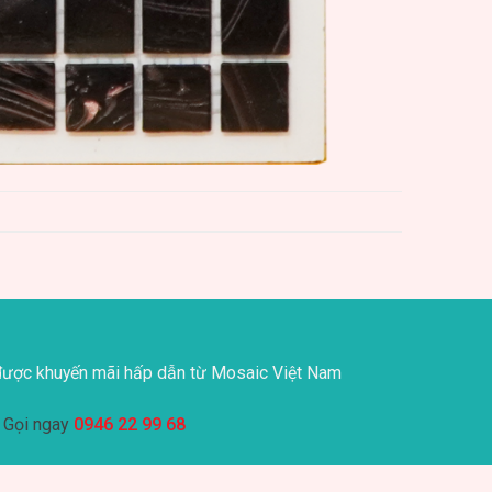
ược khuyến mãi hấp dẫn từ Mosaic Việt Nam
Gọi ngay
0946 22 99 68