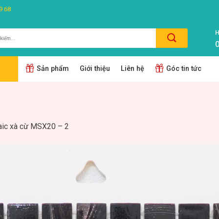
9 68
H
0
m:
Sản phẩm
Giới thiệu
Liên hệ
Góc tin tức
ic xà cừ MSX20 – 2