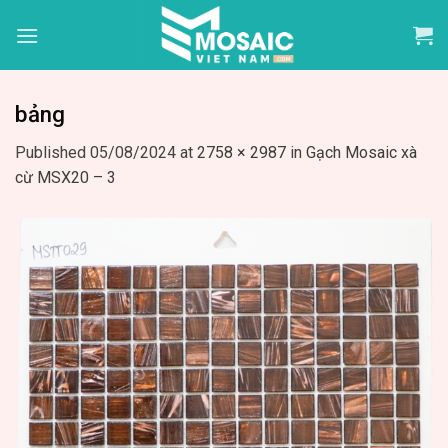
Skip
to
content
bảng
Published
05/08/2024
at
2758 × 2987
in
Gạch Mosaic xà
cừ MSX20 – 3