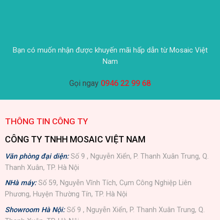
Bạn có muốn nhận được khuyến mãi hấp dẫn từ Mosaic Việt
Nam
Gọi ngay
0946 22 99 68
THÔNG TIN CÔNG TY
CÔNG TY TNHH MOSAIC VIỆT NAM
Văn phòng đại diện:
Số 9 , Nguyễn Xiển, P. Thanh Xuân Trung, Q.
Thanh Xuân, TP. Hà Nội
NHà máy:
Số 59, Nguyễn Vĩnh Tích, Cụm Công Nghiệp Liên
Phương, Huyện Thường Tín, TP. Hà Nội
Showroom Hà Nội:
Số 9 , Nguyễn Xiển, P. Thanh Xuân Trung, Q.