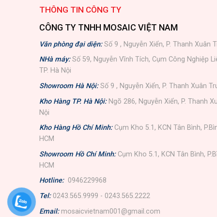
THÔNG TIN CÔNG TY
CÔNG TY TNHH MOSAIC VIỆT NAM
Văn phòng đại diện:
Số 9 , Nguyễn Xiển, P. Thanh Xuân T
NHà máy:
Số 59, Nguyễn Vĩnh Tích, Cụm Công Nghiệp L
TP. Hà Nội
Showroom Hà Nội:
Số 9 , Nguyễn Xiển, P. Thanh Xuân Tr
Kho Hàng TP. Hà Nội:
Ngõ 286, Nguyễn Xiển, P. Thanh Xu
Nội
Kho Hàng Hồ Chí Minh:
Cụm Kho 5.1, KCN Tân Bình, P.Bì
HCM
Showroom Hồ Chí Minh:
Cụm Kho 5.1, KCN Tân Bình, P.B
HCM
Hotline:
0946229968
Tel:
0243.565.9999 - 0243.565.2222
Email:
mosaicvietnam001@gmail.com