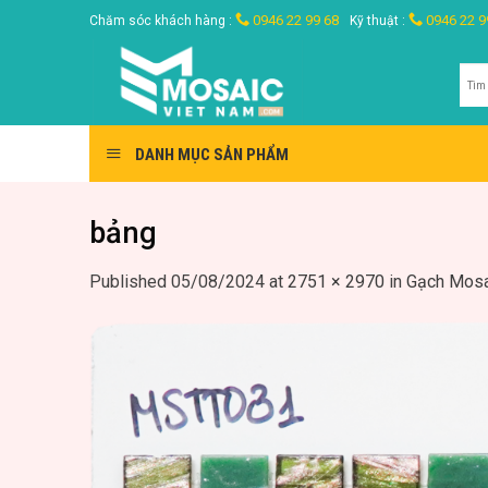
Skip
0946 22 99 68
0946 22 9
Chăm sóc khách hàng :
Kỹ thuật :
to
content
Tìm
kiế
DANH MỤC SẢN PHẨM
bảng
Published
05/08/2024
at
2751 × 2970
in
Gạch Mosa