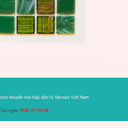
ược khuyến mãi hấp dẫn từ Mosaic Việt Nam
Gọi ngay
0946 22 99 68