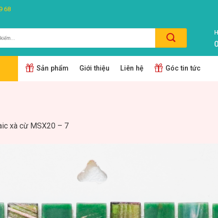
9 68
H
0
m:
Sản phẩm
Giới thiệu
Liên hệ
Góc tin tức
ic xà cừ MSX20 – 7