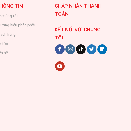
HÔNG TIN
CHẤP NHẬN THANH
TOÁN
 chúng tôi
ương hiệu phân phối
KẾT NỐI VỚI CHÚNG
ách hàng
TÔI
n tức
ên hệ