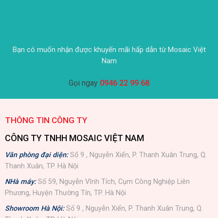
Bạn có muốn nhận được khuyến mãi hấp dẫn từ Mosaic Việt
Nam
Gọi ngay
0946 22 99 68
THÔNG TIN CÔNG TY
CÔNG TY TNHH MOSAIC VIỆT NAM
Văn phòng đại diện:
Số 9 , Nguyễn Xiển, P. Thanh Xuân Trung, Q.
Thanh Xuân, TP. Hà Nội
NHà máy:
Số 59, Nguyễn Vĩnh Tích, Cụm Công Nghiệp Liên
Phương, Huyện Thường Tín, TP. Hà Nội
Showroom Hà Nội:
Số 9 , Nguyễn Xiển, P. Thanh Xuân Trung, Q.