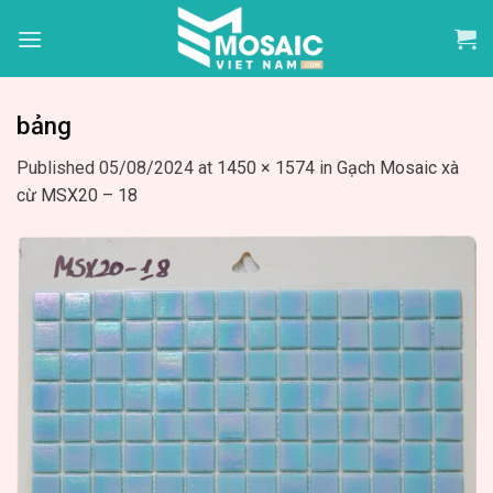
Skip
to
content
bảng
Published
05/08/2024
at
1450 × 1574
in
Gạch Mosaic xà
cừ MSX20 – 18