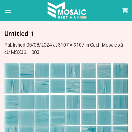
Skip
to
content
Untitled-1
Published
05/08/2024
at
3107 × 3107
in
Gạch Mosaic xà
cừ MSX36 – 003