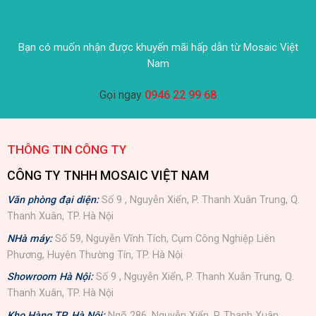
Bạn có muốn nhận được khuyến mãi hấp dẫn từ Mosaic Việt
Nam
Gọi ngay
0946 22 99 68
THÔNG TIN CÔNG TY
CÔNG TY TNHH MOSAIC VIỆT NAM
Văn phòng đại diện:
Số 9 , Nguyễn Xiển, P. Thanh Xuân Trung, Q.
Thanh Xuân, TP. Hà Nội
NHà máy:
Số 59, Nguyễn Vĩnh Tích, Cụm Công Nghiệp Liên
Phương, Huyện Thường Tín, TP. Hà Nội
Showroom Hà Nội:
Số 9 , Nguyễn Xiển, P. Thanh Xuân Trung, Q.
Thanh Xuân, TP. Hà Nội
Kho Hàng TP. Hà Nội:
Ngõ 286, Nguyễn Xiển, P. Thanh Xuân