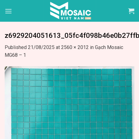
Skip
to
content
z6929204051613_05fc4f098b46e0b27ffb
Published
21/08/2025
at
2560 × 2012
in
Gạch Mosaic
MG68 – 1