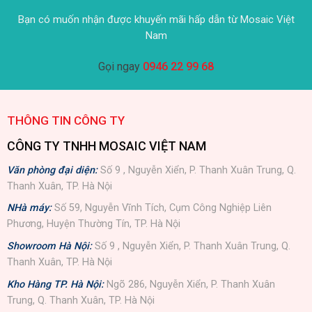
Bạn có muốn nhận được khuyến mãi hấp dẫn từ Mosaic Việt
Nam
Gọi ngay
0946 22 99 68
THÔNG TIN CÔNG TY
CÔNG TY TNHH MOSAIC VIỆT NAM
Văn phòng đại diện:
Số 9 , Nguyễn Xiển, P. Thanh Xuân Trung, Q.
Thanh Xuân, TP. Hà Nội
NHà máy:
Số 59, Nguyễn Vĩnh Tích, Cụm Công Nghiệp Liên
Phương, Huyện Thường Tín, TP. Hà Nội
Showroom Hà Nội:
Số 9 , Nguyễn Xiển, P. Thanh Xuân Trung, Q.
Thanh Xuân, TP. Hà Nội
Kho Hàng TP. Hà Nội:
Ngõ 286, Nguyễn Xiển, P. Thanh Xuân
Trung, Q. Thanh Xuân, TP. Hà Nội