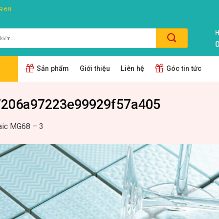
9 68
H
0
m:
Sản phẩm
Giới thiệu
Liên hệ
Góc tin tức
7206a97223e99929f57a405
ic MG68 – 3