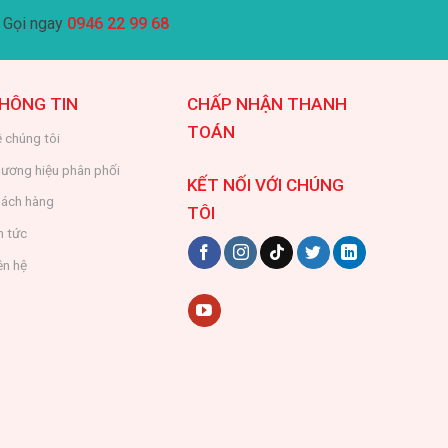
Gọi ngay
0946 22 99 68
HÔNG TIN
CHẤP NHẬN THANH
TOÁN
 chúng tôi
ương hiệu phân phối
KẾT NỐI VỚI CHÚNG
ách hàng
TÔI
n tức
ên hệ