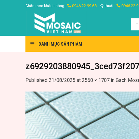
Skip
0946 22 99 68
0946 22 9
Chăm sóc khách hàng :
Kỹ thuật :
to
content
Tìm
kiế
DANH MỤC SẢN PHẨM
z6929203880945_3ced73f20
Published
21/08/2025
at
2560 × 1707
in
Gạch Mosa