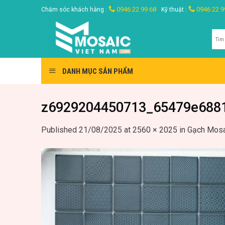
Skip
0946 22 99 68
0946 22 9
Chăm sóc khách hàng :
Kỹ thuật :
to
content
Tìm
kiế
DANH MỤC SẢN PHẨM
z6929204450713_65479e688
Published
21/08/2025
at
2560 × 2025
in
Gạch Mosa