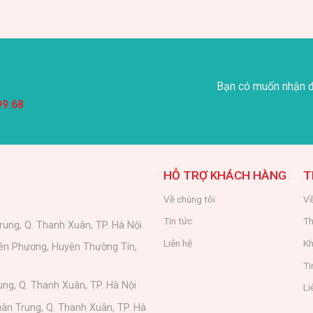
Bạn có muốn nhận đ
99.68
HỖ TRỢ KHÁCH HÀNG
T
Về chúng tôi
Về
Tin tức
Th
rung, Q. Thanh Xuân, TP. Hà Nội
Liên hệ
Kh
iên Phương, Huyện Thường Tín,
Ti
ung, Q. Thanh Xuân, TP. Hà Nội
Li
ân Trung, Q. Thanh Xuân, TP. Hà