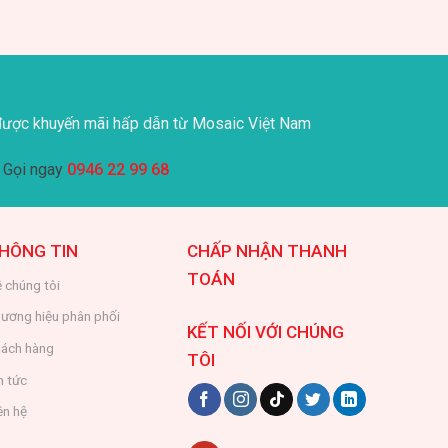
ược khuyến mãi hấp dẫn từ Mosaic Việt Nam
Gọi ngay
0946 22 99 68
HÔNG TIN
CHẤP NHẬN THANH
TOÁN
 chúng tôi
ương hiệu phân phối
KẾT NỐI VỚI CHÚNG
ách hàng
TÔI
n tức
ên hệ