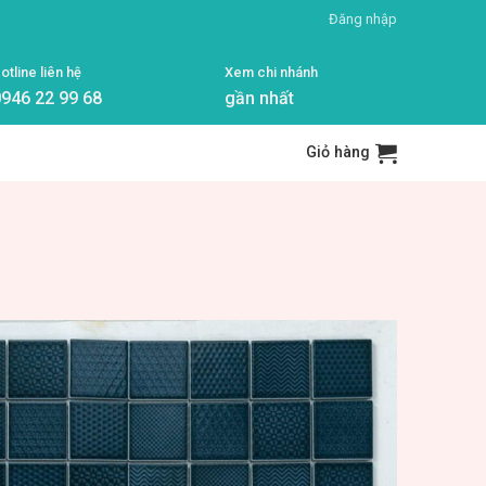
Đăng nhập
otline liên hệ
Xem chi nhánh
946 22 99 68
gần nhất
Giỏ hàng