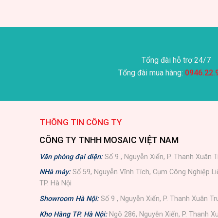
Tổng đài hỗ trợ 24/7
Tổng đài mua hàng:
0946.22.
THÔNG TIN CÔNG TY
CÔNG TY TNHH MOSAIC VIỆT NAM
Văn phòng đại diện:
Số 9 , Nguyễn Xiển, P. Thanh Xuân T
NHà máy:
Số 59, Nguyễn Vĩnh Tích, Cụm Công Nghiệp L
TP. Hà Nội
Showroom Hà Nội:
Số 9 , Nguyễn Xiển, P. Thanh Xuân Tr
Kho Hàng TP. Hà Nội:
Ngõ 286, Nguyễn Xiển, P. Thanh Xu