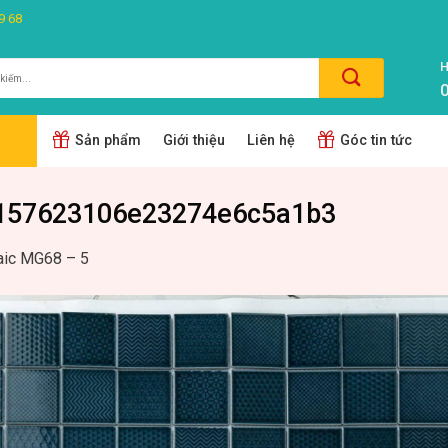
9 68
H
0
m:
Sản phẩm
Giới thiệu
Liên hệ
Góc tin tức
157623106e23274e6c5a1b3
ic MG68 – 5