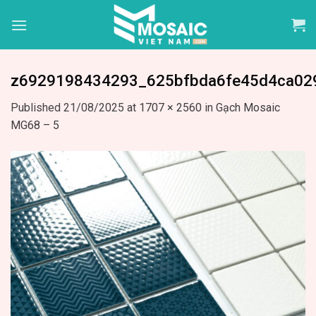
Skip
to
content
z6929198434293_625bfbda6fe45d4ca02
Published
21/08/2025
at
1707 × 2560
in
Gạch Mosaic
MG68 – 5