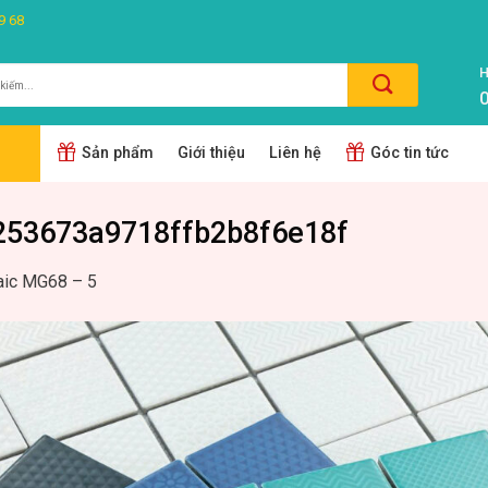
9 68
H
0
m:
Sản phẩm
Giới thiệu
Liên hệ
Góc tin tức
53673a9718ffb2b8f6e18f
ic MG68 – 5