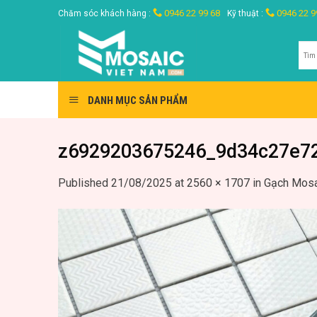
Skip
0946 22 99 68
0946 22 9
Chăm sóc khách hàng :
Kỹ thuật :
to
content
Tìm
kiế
DANH MỤC SẢN PHẨM
z6929203675246_9d34c27e72
Published
21/08/2025
at
2560 × 1707
in
Gạch Mosa