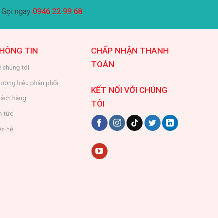
Gọi ngay
0946 22 99 68
HÔNG TIN
CHẤP NHẬN THANH
TOÁN
 chúng tôi
ương hiệu phân phối
KẾT NỐI VỚI CHÚNG
ách hàng
TÔI
n tức
ên hệ