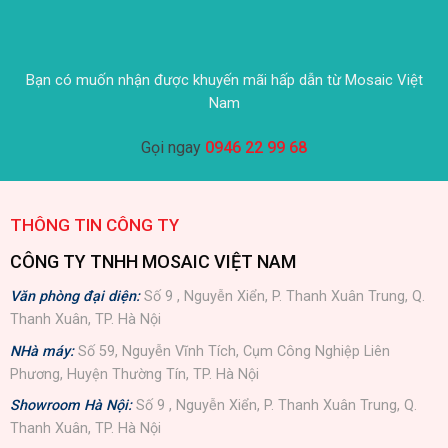
Bạn có muốn nhận được khuyến mãi hấp dẫn từ Mosaic Việt
Nam
Gọi ngay
0946 22 99 68
THÔNG TIN CÔNG TY
CÔNG TY TNHH MOSAIC VIỆT NAM
Văn phòng đại diện:
Số 9 , Nguyễn Xiển, P. Thanh Xuân Trung, Q.
Thanh Xuân, TP. Hà Nội
NHà máy:
Số 59, Nguyễn Vĩnh Tích, Cụm Công Nghiệp Liên
Phương, Huyện Thường Tín, TP. Hà Nội
Showroom Hà Nội:
Số 9 , Nguyễn Xiển, P. Thanh Xuân Trung, Q.
Thanh Xuân, TP. Hà Nội