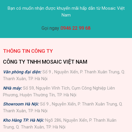
Bạn có muốn nhận được khuyến mãi hấp dẫn từ Mosaic Việt
Nam
Gọi ngay
0946 22 99 68
THÔNG TIN CÔNG TY
CÔNG TY TNHH MOSAIC VIỆT NAM
Văn phòng đại diện:
Số 9 , Nguyễn Xiển, P. Thanh Xuân Trung, Q.
Thanh Xuân, TP. Hà Nội
NHà máy:
Số 59, Nguyễn Vĩnh Tích, Cụm Công Nghiệp Liên
Phương, Huyện Thường Tín, TP. Hà Nội
Showroom Hà Nội:
Số 9 , Nguyễn Xiển, P. Thanh Xuân Trung, Q.
Thanh Xuân, TP. Hà Nội
Kho Hàng TP. Hà Nội:
Ngõ 286, Nguyễn Xiển, P. Thanh Xuân
Trung, Q. Thanh Xuân, TP. Hà Nội