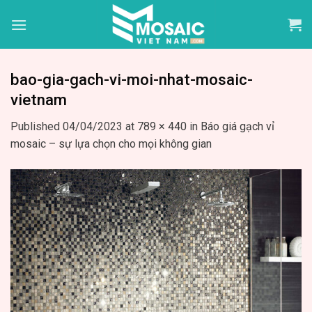
Skip
to
content
bao-gia-gach-vi-moi-nhat-mosaic-
vietnam
Published
04/04/2023
at
789 × 440
in
Báo giá gạch vỉ
mosaic – sự lựa chọn cho mọi không gian