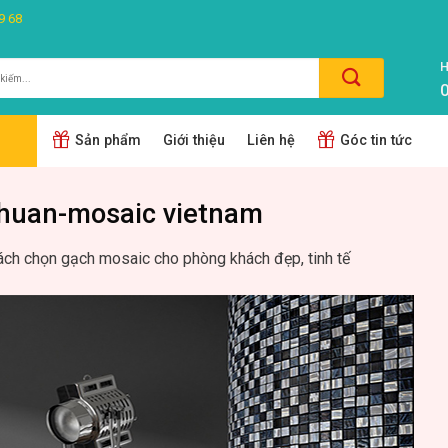
9 68
H
0
m:
Sản phẩm
Giới thiệu
Liên hệ
Góc tin tức
chuan-mosaic vietnam
ách chọn gạch mosaic cho phòng khách đẹp, tinh tế