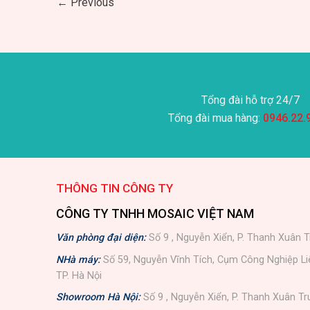
←
Previous
Tổng đài hỗ trợ 24/7
Tổng đài mua hàng:
0946.22.
THÔNG TIN CÔNG TY
CÔNG TY TNHH MOSAIC VIỆT NAM
Văn phòng đại diện:
Số 9 , Nguyễn Xiển, P. Thanh Xuân T
NHà máy:
Số 59, Nguyễn Vĩnh Tích, Cụm Công Nghiệp L
TP. Hà Nội
Showroom Hà Nội:
Số 9 , Nguyễn Xiển, P. Thanh Xuân Tr