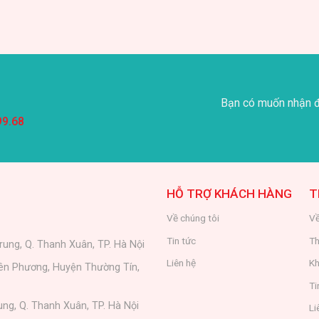
Bạn có muốn nhận đ
99.68
HỖ TRỢ KHÁCH HÀNG
T
Về chúng tôi
Về
Tin tức
Th
rung, Q. Thanh Xuân, TP. Hà Nội
Liên hệ
Kh
iên Phương, Huyện Thường Tín,
Ti
ung, Q. Thanh Xuân, TP. Hà Nội
Li