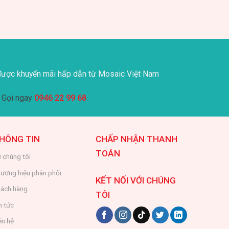
ược khuyến mãi hấp dẫn từ Mosaic Việt Nam
Gọi ngay
0946 22 99 68
HÔNG TIN
CHẤP NHẬN THANH
TOÁN
 chúng tôi
ương hiệu phân phối
KẾT NỐI VỚI CHÚNG
ách hàng
TÔI
n tức
ên hệ