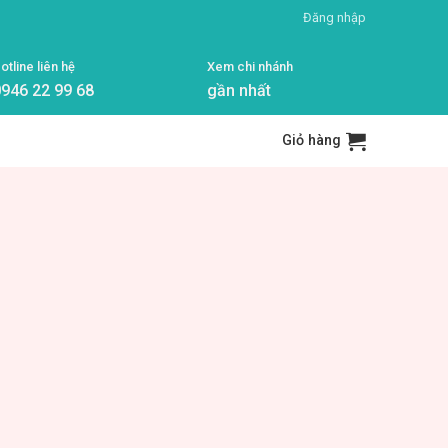
Đăng nhập
otline liên hệ
Xem chi nhánh
946 22 99 68
gần nhất
Giỏ hàng