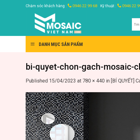
Skip
0946 22 99 68
0946 22 9
Chăm sóc khách hàng :
Kỹ thuật :
to
content
Tìm
kiế
DANH MỤC SẢN PHẨM
bi-quyet-chon-gach-mosaic-
Published
15/04/2023
at
780 × 440
in
[BÍ QUYẾT] C