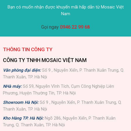
Bạn có muốn nhận được khuyến mãi hấp dẫn từ Mosaic Việt
Nam
Gọi ngay
0946 22 99 68
THÔNG TIN CÔNG TY
CÔNG TY TNHH MOSAIC VIỆT NAM
Văn phòng đại diện:
Số 9 , Nguyễn Xiển, P. Thanh Xuân Trung, Q.
Thanh Xuân, TP. Hà Nội
NHà máy:
Số 59, Nguyễn Vĩnh Tích, Cụm Công Nghiệp Liên
Phương, Huyện Thường Tín, TP. Hà Nội
Showroom Hà Nội:
Số 9 , Nguyễn Xiển, P. Thanh Xuân Trung, Q.
Thanh Xuân, TP. Hà Nội
Kho Hàng TP. Hà Nội:
Ngõ 286, Nguyễn Xiển, P. Thanh Xuân
Trung, Q. Thanh Xuân, TP. Hà Nội