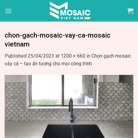
Skip
to
content
chon-gach-mosaic-vay-ca-mosaic
vietnam
Published
25/04/2023
at
1200 × 660
in
Chọn gạch mosaic
vảy cá – tạo ấn tượng cho mọi công trình