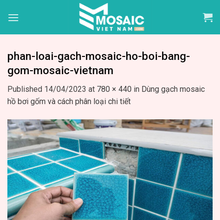
Skip
to
content
phan-loai-gach-mosaic-ho-boi-bang-
gom-mosaic-vietnam
Published
14/04/2023
at
780 × 440
in
Dùng gạch mosaic
hồ bơi gốm và cách phân loại chi tiết