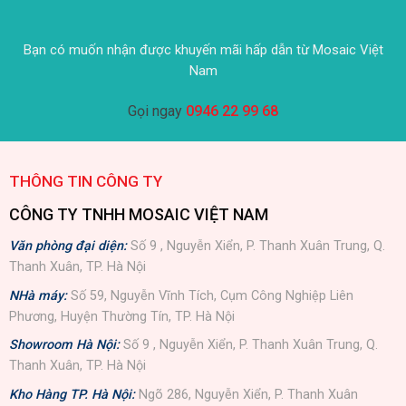
Bạn có muốn nhận được khuyến mãi hấp dẫn từ Mosaic Việt
Nam
Gọi ngay
0946 22 99 68
THÔNG TIN CÔNG TY
CÔNG TY TNHH MOSAIC VIỆT NAM
Văn phòng đại diện:
Số 9 , Nguyễn Xiển, P. Thanh Xuân Trung, Q.
Thanh Xuân, TP. Hà Nội
NHà máy:
Số 59, Nguyễn Vĩnh Tích, Cụm Công Nghiệp Liên
Phương, Huyện Thường Tín, TP. Hà Nội
Showroom Hà Nội:
Số 9 , Nguyễn Xiển, P. Thanh Xuân Trung, Q.
Thanh Xuân, TP. Hà Nội
Kho Hàng TP. Hà Nội:
Ngõ 286, Nguyễn Xiển, P. Thanh Xuân