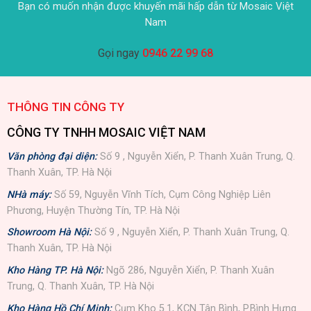
Bạn có muốn nhận được khuyến mãi hấp dẫn từ Mosaic Việt
Nam
Gọi ngay
0946 22 99 68
THÔNG TIN CÔNG TY
CÔNG TY TNHH MOSAIC VIỆT NAM
Văn phòng đại diện:
Số 9 , Nguyễn Xiển, P. Thanh Xuân Trung, Q.
Thanh Xuân, TP. Hà Nội
NHà máy:
Số 59, Nguyễn Vĩnh Tích, Cụm Công Nghiệp Liên
Phương, Huyện Thường Tín, TP. Hà Nội
Showroom Hà Nội:
Số 9 , Nguyễn Xiển, P. Thanh Xuân Trung, Q.
Thanh Xuân, TP. Hà Nội
Kho Hàng TP. Hà Nội:
Ngõ 286, Nguyễn Xiển, P. Thanh Xuân
Trung, Q. Thanh Xuân, TP. Hà Nội
Kho Hàng Hồ Chí Minh:
Cụm Kho 5.1, KCN Tân Bình, P.Bình Hưng