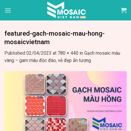
Skip
to
content
featured-gach-mosaic-mau-hong-
mosaicvietnam
Published
02/04/2023
at
780 × 440
in
Gạch mosaic màu
vàng – gam màu độc đáo, vẻ đẹp ấn tượng