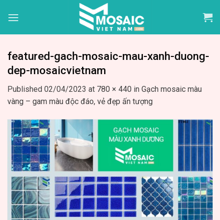
Skip
to
content
featured-gach-mosaic-mau-xanh-duong-
dep-mosaicvietnam
Published
02/04/2023
at
780 × 440
in
Gạch mosaic màu
vàng – gam màu độc đáo, vẻ đẹp ấn tượng