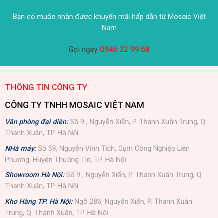
Bạn có muốn nhận được khuyến mãi hấp dẫn từ Mosaic Việt
Nam
Gọi ngay
0946 22 99 68
THÔNG TIN CÔNG TY
CÔNG TY TNHH MOSAIC VIỆT NAM
Văn phòng đại diện:
Số 9 , Nguyễn Xiển, P. Thanh Xuân Trung, Q.
Thanh Xuân, TP. Hà Nội
NHà máy:
Số 59, Nguyễn Vĩnh Tích, Cụm Công Nghiệp Liên
Phương, Huyện Thường Tín, TP. Hà Nội
Showroom Hà Nội:
Số 9 , Nguyễn Xiển, P. Thanh Xuân Trung, Q.
Thanh Xuân, TP. Hà Nội
Kho Hàng TP. Hà Nội:
Ngõ 286, Nguyễn Xiển, P. Thanh Xuân
Trung, Q. Thanh Xuân, TP. Hà Nội