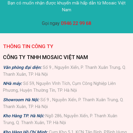
Bạn có muốn nhận được khuyến mãi hấp dẫn từ Mosaic Việt
Nam
Gọi ngay
0946 22 99 68
THÔNG TIN CÔNG TY
CÔNG TY TNHH MOSAIC VIỆT NAM
Văn phòng đại diện:
Số 9 , Nguyễn Xiển, P. Thanh Xuân Trung, Q.
Thanh Xuân, TP. Hà Nội
NHà máy:
Số 59, Nguyễn Vĩnh Tích, Cụm Công Nghiệp Liên
Phương, Huyện Thường Tín, TP. Hà Nội
Showroom Hà Nội:
Số 9 , Nguyễn Xiển, P. Thanh Xuân Trung, Q.
Thanh Xuân, TP. Hà Nội
Kho Hàng TP. Hà Nội:
Ngõ 286, Nguyễn Xiển, P. Thanh Xuân
Trung, Q. Thanh Xuân, TP. Hà Nội
Kho Hàng Hồ Chí Minh:
Cụm Kho 5.1, KCN Tân Bình, P.Bình Hưng