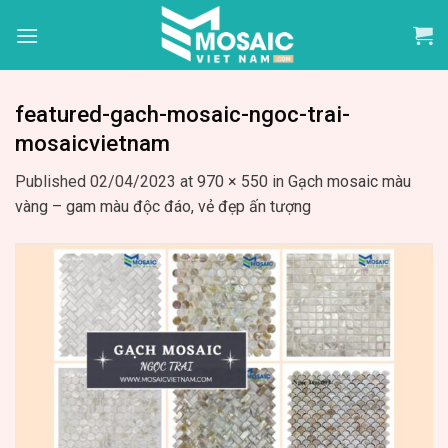
Skip
to
content
featured-gach-mosaic-ngoc-trai-
mosaicvietnam
Published
02/04/2023
at
970 × 550
in
Gạch mosaic màu
vàng – gam màu độc đáo, vẻ đẹp ấn tượng